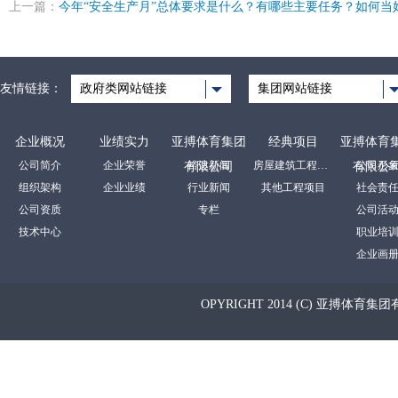
上一篇：
今年“安全生产月”总体要求是什么？有哪些主要任务？如何当
友情链接：
政府类网站链接
集团网站链接
企业概况
业绩实力
亚搏体育集团
经典项目
亚搏体育
公司简介
企业荣誉
裕达新闻
房屋建筑工程项目
公司形
有限公司
有限公
组织架构
企业业绩
行业新闻
其他工程项目
社会责
公司资质
专栏
公司活
技术中心
职业培
企业画
OPYRIGHT 2014 (C) 亚搏体育集团