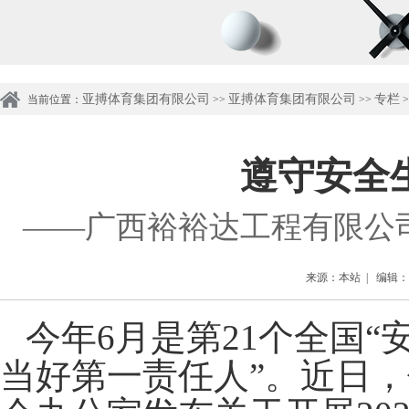
亚搏体育集团有限公司
亚搏体育集团有限公司
专栏
当前位置：
>>
>>
>
遵守安全
——广西裕裕达工程有限公司
来源：本站 | 编辑：管理
今年6月是第21个全国“
当好第一责任人”。近日