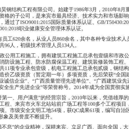
珈昊钢结构工程有限公司。始建于
1986年3月，2010
资格的子公司，是来宾市最具经济、技术实力和市场影响
ISO9001:2015国际质量体系认证、GB/T50430
O45001:2018职业健康安全管理体系认证。
现有员工620余名，从业人员860余名，其中各种专业技术人
96人，初级技术管理人员134人。
政公用工程施工，拥有建筑工程施工总承包壹级和市政
消防设施工程、防水防腐保温工程、建筑装修装饰工程、
共
11项专业承包壹级，
机电工程施工总承包贰级，钢结构
造价乙级资质（暂定期一年）多项资质，先后荣获
“全国
诚信企业”、“广西质量管理先进单位”、“广西建筑业先进
安全生产先进企业”等荣誉称号。2014年成为全国贯彻
誉第一、用户满意”的经营宗旨，2010年以来，凭借雄厚
工程、来宾市火车北站站前广场工程等100多个工程项目
项、市级安全文明工地54项，获QC成果61项，编写自治
会形象及美誉度不断提升。
强不息”的企业精神，深耕来宾、立足广西、面向全国，