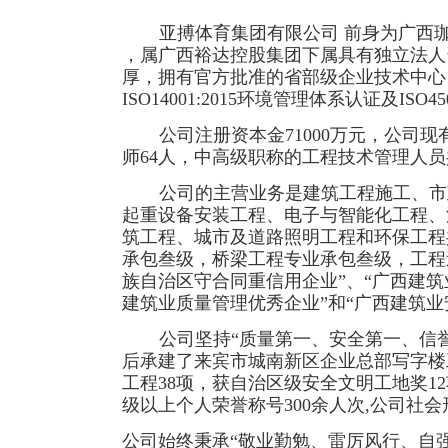
亚搏体育集团有限公司 前身为广西
，属广西裕达控股集团下属具有独立法人
厚，拥有官方批准的省部级企业技术中心，通过了
ISO14001:2015环境管理体系认证及IS
公司注册资本金
71000万元，公司
师64人，中高级职称的工程技术管理人员共
公司的主营业务是建筑工程施工、市
起重设备安装工程、电子与智能化工程、
筑工程、城市及道路照明工程和环保工程
承包叁级，桥梁工程专业承包叁级，工程
族自治区守合同重信用企业”、“广西建筑业
建筑业质量管理优秀企业”和“广西建筑业
公司坚持
“质量第一、安全第一、信
后承建了来宾市城南新区企业总部写字楼
工程38项，获自治区级安全文明工地奖12
级以上个人荣誉称号300余人次,公司社
公司始终秉承
“敬业勤勉、雷厉风行、自