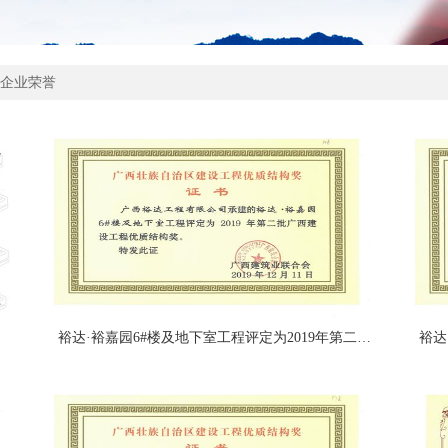
企业荣誉
裕达·裕嘉园6#楼及地下室工程评定为2019年第二批广西建设工程优质结构奖