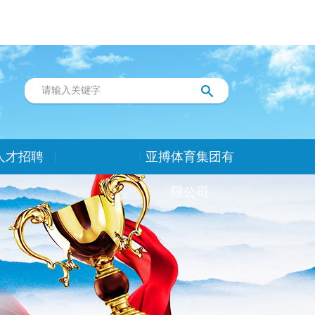
人才招聘
亚搏体育集团有
限公司