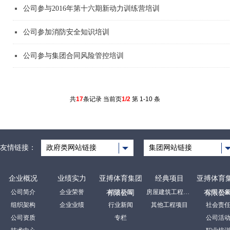
公司参与2016年第十六期新动力训练营培训
公司参加消防安全知识培训
公司参与集团合同风险管控培训
共
17
条记录 当前页
1/2
第 1-10 条
友情链接：
政府类网站链接
集团网站链接
企业概况
业绩实力
亚搏体育集团
经典项目
亚搏体育
公司简介
企业荣誉
裕达新闻
房屋建筑工程项目
公司形
有限公司
有限公
组织架构
企业业绩
行业新闻
其他工程项目
社会责
公司资质
专栏
公司活