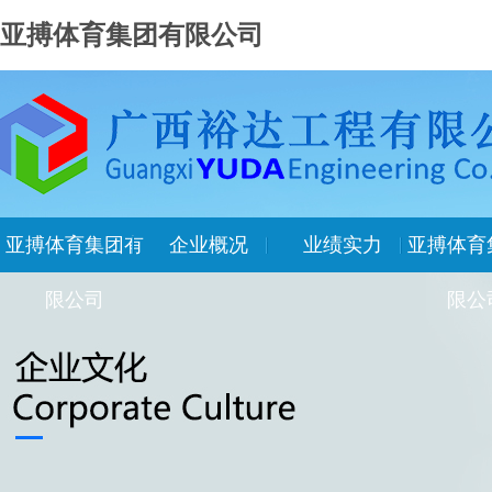
亚搏体育集团有限公司
亚搏体育集团有
企业概况
业绩实力
亚搏体育
限公司
限公