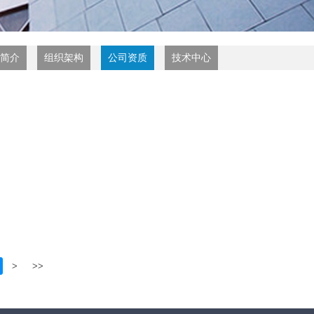
简介
组织架构
公司资质
技术中心
>
>>