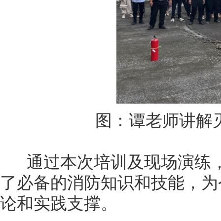
图：谭老师讲解
通过本次培训及现场演练，
了必备的消防知识和技能，为
论和实践支撑。