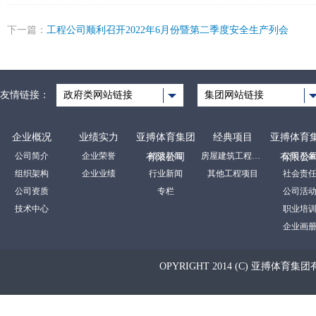
下一篇：
工程公司顺利召开2022年6月份暨第二季度安全生产列会
友情链接：
政府类网站链接
集团网站链接
企业概况
业绩实力
亚搏体育集团
经典项目
亚搏体育
公司简介
企业荣誉
裕达新闻
房屋建筑工程项目
公司形
有限公司
有限公
组织架构
企业业绩
行业新闻
其他工程项目
社会责
公司资质
专栏
公司活
技术中心
职业培
企业画
OPYRIGHT 2014 (C) 亚搏体育集团