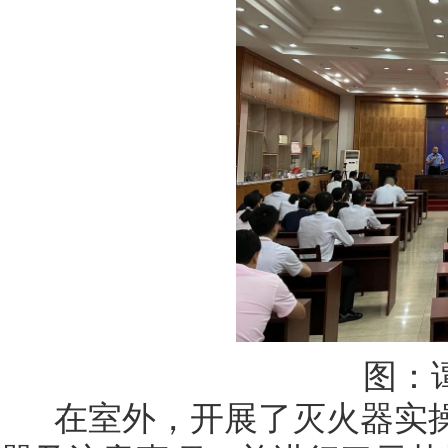
图：
在室外，开展了灭火器实操