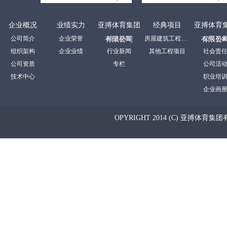
企业概况
业绩实力
亚搏体育集团
经典项目
亚搏体育
公司简介
企业荣誉
裕达新闻
房屋建筑工程项目
公司形
有限公司
有限公
组织架构
企业业绩
行业新闻
其他工程项目
社会责
公司资质
专栏
公司活
技术中心
职业培
企业画
OPYRIGHT 2014 (C) 亚搏体育集团