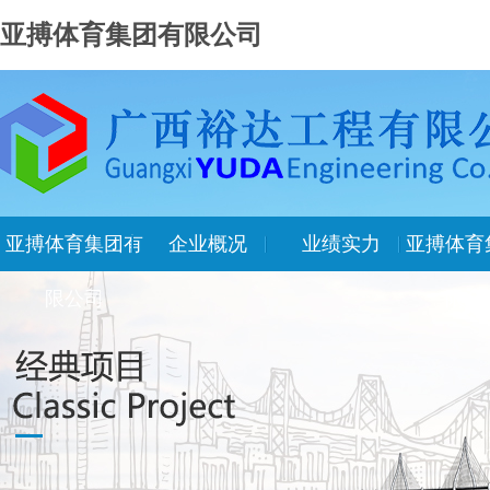
亚搏体育集团有限公司
亚搏体育集团有
企业概况
业绩实力
亚搏体育
限公司
限公