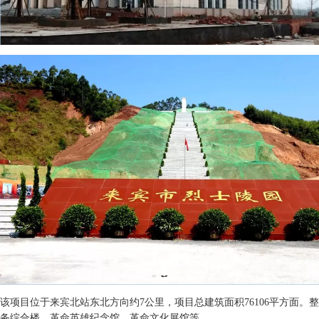
该项目位于来宾北站东北方向约7公里，项目总建筑面积76106平方面
务综合楼、革命英雄纪念馆、革命文化展馆等。