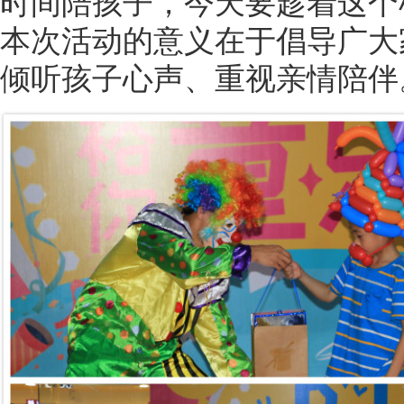
时间陪孩子，今天要趁着这个
本次活动的意义在于倡导广大
倾听孩子心声、重视亲情陪伴