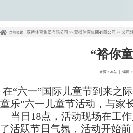
亚搏体育集团有限公司
亚搏体育集团有限公司
公司
当前位置：
>>
>>
“裕你
来源：本站 | 编辑：管理
在“六一”国际儿童节到来之际
童乐”六一儿童节活动，与家
当日18点，活动现场在工作
了活跃节日气氛，活动开始前