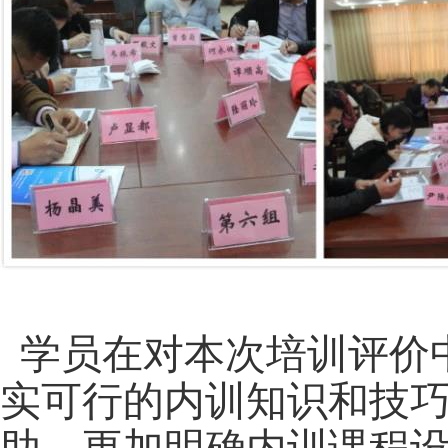
  学员在对本次培训评
实可行的内训知识和技