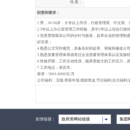
传 真：
职责和要求：
1.男，30-50岁，大专以上学历，行政管理类、中文类
2.5年以上办公室管理工作经验，其中2年以上综合行政
3.负责贯彻落实公司的分针与政策，起草企业的管理
好关系；
4.熟悉公文写作规范，具备良好的起草、审核和修改公
5.熟悉质量管理体系或有过企业质量管理体系认证实操
6.性格开朗，工作主动性强，能承受较大的工作压力，
7.工作地点：来宾市。
薪资：5001-6000元/月
公司福利：五险,带薪年假,绩效奖金,节日福利,生日福利,
友情链接：
政府类网站链接
集团