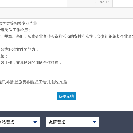
E－mail：
、法学类等相关专业毕业；
经理岗位工作经历；
制度、规章、条例；负责企业各种会议和活动的安排和实施；负责组织策划企业
司各类标准文件的能力；
经验；
高效工作，并具良好的团队合作精神；
通讯补贴,差旅费补贴,员工培训,包吃,包住
网站链接
友情链接