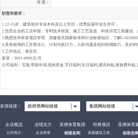
传 真：
职责和要求：
1.22-35岁，建筑相关专业本科及以上学历，优秀应届毕业生亦可；
2.负责企业的工法申报、专利技术研发、施工工艺改进、科技示范工程建设
3.熟悉技术研发项目管理、房建相关国家标准和行业标准知识，了解CAD,BIM系
4.具有较强的工作责任心、计划与执行力，人际沟通及组织协调能力，良好的
5.工作地点：来宾市。
薪资：3001-4000元/月
公司福利：五险,带薪年假,绩效奖金,节日福利,生日福利,通讯补贴,差旅费补贴
友情链接：
政府类网站链接
集团网站链接
企业概况
业绩实力
亚搏体育集团
经典项目
亚搏体育
公司简介
企业荣誉
裕达新闻
房屋建筑工程项目
公司形
有限公司
有限公