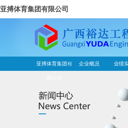
亚搏体育集团有限公司
亚搏体育集团有
企业概况
业绩
限公司