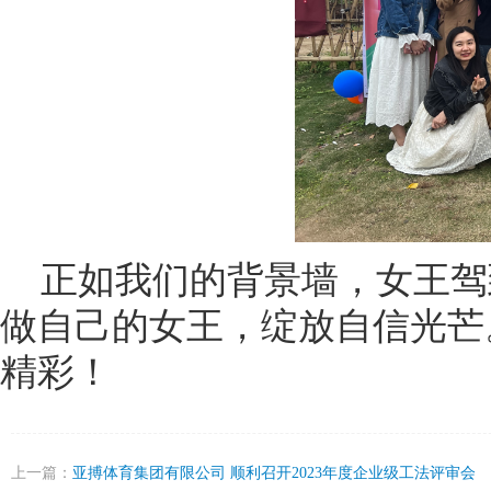
正如我们的背景墙，女王驾
做自己的女王，绽放自信光芒
精彩！
上一篇：
亚搏体育集团有限公司 顺利召开2023年度企业级工法评审会