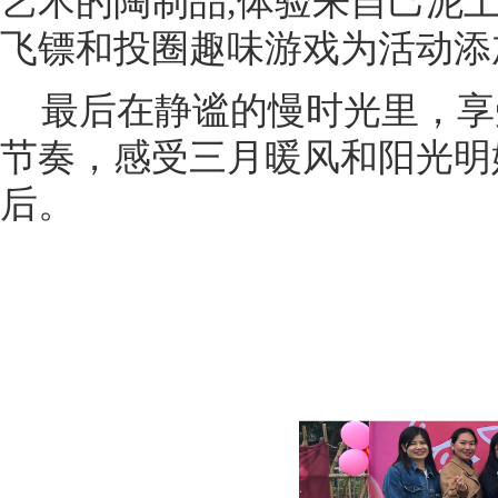
艺术的陶制品
,体验来自己泥
飞镖和投圈趣味游戏为活动添
最后在静谧的慢时光里，享
节奏，感受三月暖风和阳光明
后。