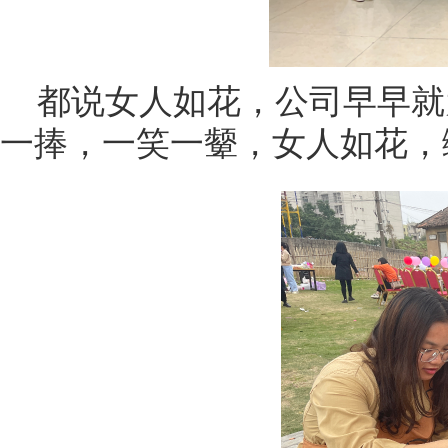
都说女人如花，公司早早就
一捧，一笑一颦，女人如花，