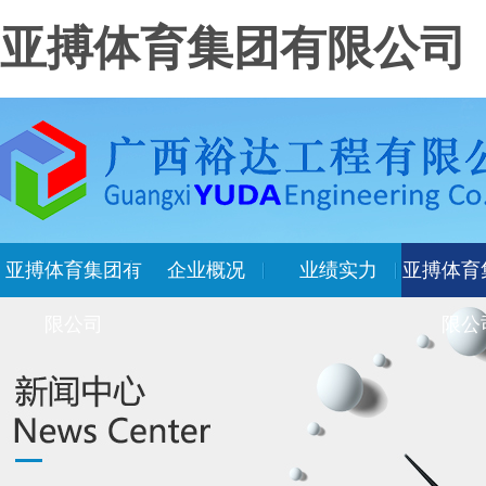
亚搏体育集团有限公司
亚搏体育集团有
企业概况
业绩实力
亚搏体育
限公司
限公