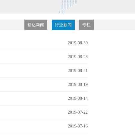
裕达新闻
行业新闻
专栏
2019-08-30
2019-08-28
2019-08-21
2019-08-19
2019-08-14
2019-07-22
2019-07-16