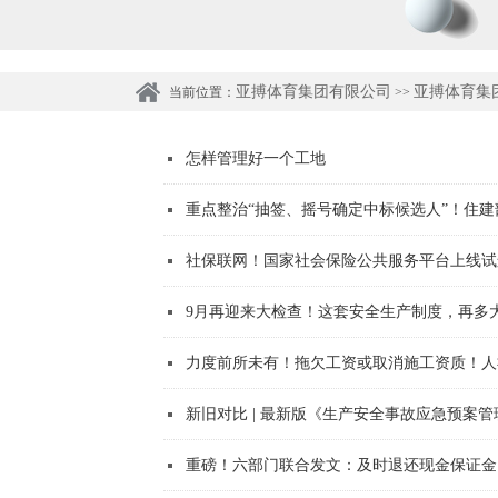
亚搏体育集团有限公司
亚搏体育集
当前位置：
>>
怎样管理好一个工地
重点整治“抽签、摇号确定中标候选人”！住建
社保联网！国家社会保险公共服务平台上线试
9月再迎来大检查！这套安全生产制度，再多
力度前所未有！拖欠工资或取消施工资质！人
新旧对比 | 最新版《生产安全事故应急预案
重磅！六部门联合发文：及时退还现金保证金