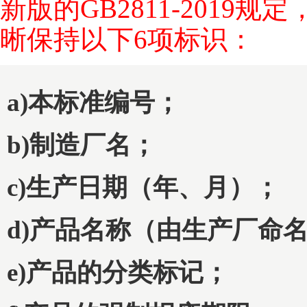
新版的GB2811-2019规定
晰保持以下6项标识：
a)本标准编号；
b)制造厂名；
c)生产日期（年、月）；
d)产品名称（由生产厂命
e)产品的分类标记；