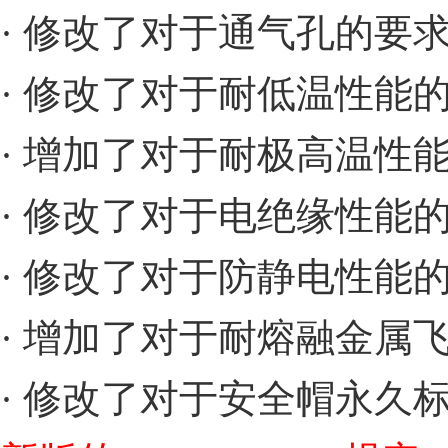
· 修改了对于通气孔的要
· 修改了对于耐低温性能
· 增加了对于耐极高温性
· 修改了对于电绝缘性能
· 修改了对于防静电性能
· 增加了对于耐熔融金属
· 修改了对于安全帽永久