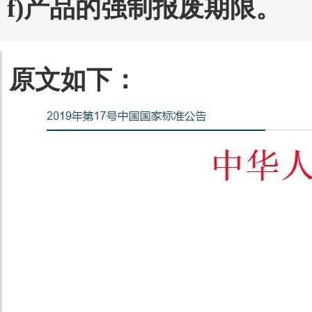
f)产品的强制报废期限。
原文如下：