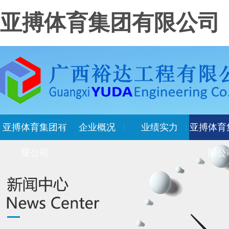
亚搏体育集团有限公司
亚搏体育集团有
企业概况
业绩实力
亚搏体育
限公司
限公