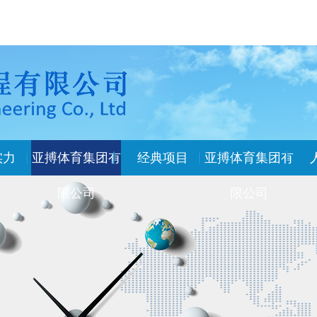
实力
亚搏体育集团有
经典项目
亚搏体育集团有
限公司
限公司