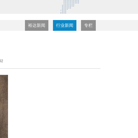
裕达新闻
行业新闻
专栏
92