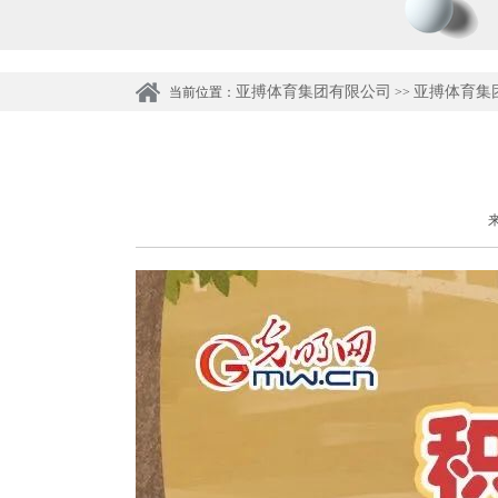
亚搏体育集团有限公司
亚搏体育集
当前位置：
>>
来