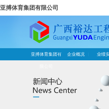
亚搏体育集团有限公司
亚搏体育集团有
企业概况
业绩
限公司