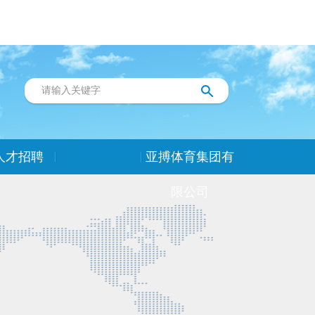
人才招聘
亚搏体育集团有
限公司