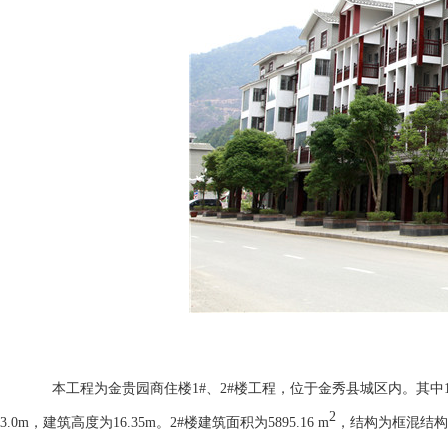
本工程为金贵园商住楼
1#
、
2#
楼工程，位于金秀县城区内。其中
2
3.0m
，建筑高度为
16.35m
。
2#
楼建筑面积为
5895.16 m
，结构为框混结构