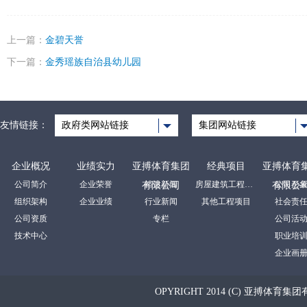
上一篇：
金碧天誉
下一篇：
金秀瑶族自治县幼儿园
友情链接：
政府类网站链接
集团网站链接
企业概况
业绩实力
亚搏体育集团
经典项目
亚搏体育
公司简介
企业荣誉
裕达新闻
房屋建筑工程项目
公司形
有限公司
有限公
组织架构
企业业绩
行业新闻
其他工程项目
社会责
公司资质
专栏
公司活
技术中心
职业培
企业画
OPYRIGHT 2014 (C) 亚搏体育集团