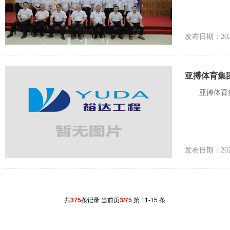
发布日期：
20
亚搏体育集
亚搏体育
发布日期：
20
共
375
条记录 当前页
3/75
第 11-15 条