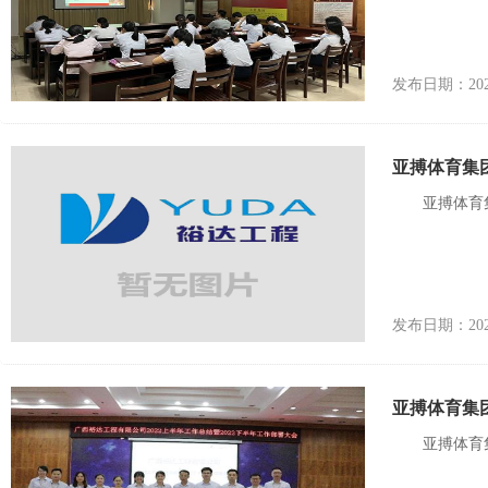
发布日期：
20
亚搏体育集团
亚搏体育
发布日期：
20
亚搏体育集
亚搏体育