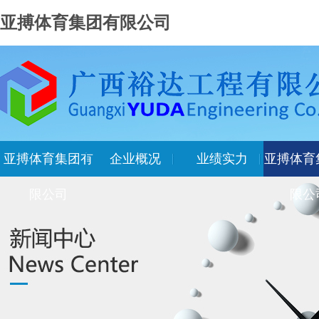
亚搏体育集团有限公司
亚搏体育集团有
企业概况
业绩实力
亚搏体育
限公司
限公