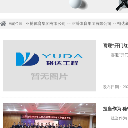
亚搏体育集团有限公司
亚搏体育集团有限公司
裕达
当前位置：
>>
>>
喜迎“开门
喜迎“开
发布日期：
20
担当作为 稳中
担当作为 