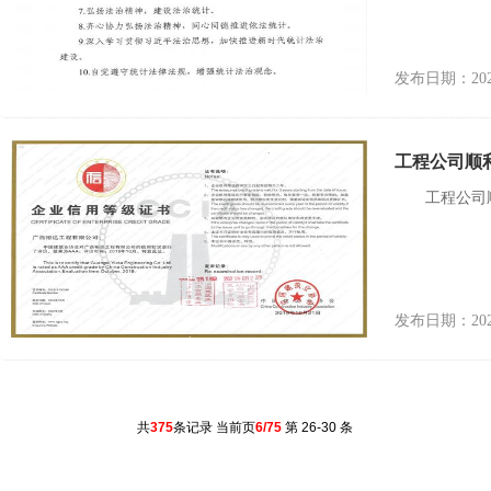
发布日期：
20
工程公司顺利
工程公司
发布日期：
20
共
375
条记录 当前页
6/75
第 26-30 条