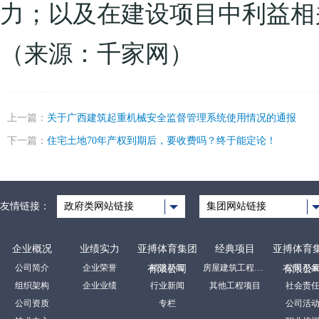
力；以及在建设项目中利益相
（来源：千家网）
上一篇：
关于广西建筑起重机械安全监督管理系统使用情况的通报
下一篇：
住宅土地70年产权到期后，要收费吗？终于能定论！
友情链接：
政府类网站链接
集团网站链接
企业概况
业绩实力
亚搏体育集团
经典项目
亚搏体育
公司简介
企业荣誉
裕达新闻
房屋建筑工程项目
公司形
有限公司
有限公
组织架构
企业业绩
行业新闻
其他工程项目
社会责
公司资质
专栏
公司活