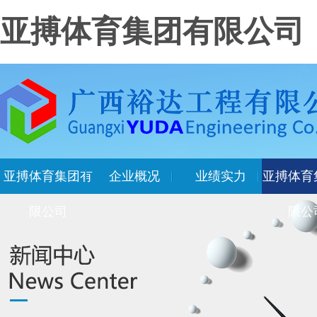
亚搏体育集团有限公司
亚搏体育集团有
企业概况
业绩实力
亚搏体育
限公司
限公