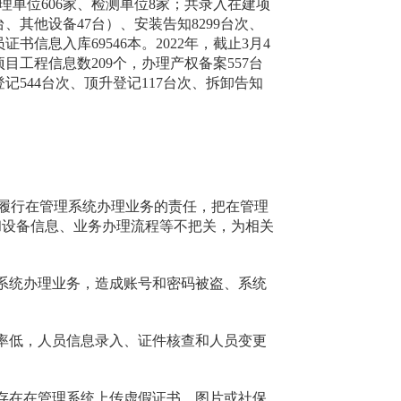
理单位
606
家
、检测单位
8
家；
共
录入在建项
台
、
其他设备
47
台
）
、
安装告知
8299
台次
、
员证书信息入库
69546
本。
202
2
年
，
截止
3
月
4
项目工程信息数
209
个，
办理
产权备案
557
台
登记
544
台次
、
顶升登记
117
台次
、
拆卸告知
履行在管理系统办理业务的责任，把在管理
和设备信息、业务办理流程等不把关，为相关
系统办理业务，造成账号和密码被盗、系统
率低，人员信息录入、证件核查和人员变更
存
在在管理系统上传虚假证书、图片或社保