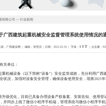
团有限公司
行业新闻
>>
于广西建筑起重机械安全监督管理系统使用情况的
T
T
源：广西建设网 | 编辑：管理员 | 日期：2022-03-16 | 字体：
T
| 点击量：91
有关单位
：
起重机械设备（以下简称
“
设备
”
）
安全监管成效，充分
利用广西
全状况，加强
对
设备
安全
管理，
确保
设备
使用
安全
，
现将
2021
年
断升级优化，目前
已具备办理设备
产权备案、安装告知、使用登
，并
同步上线
了
微信小程序手机端，管理系统与微信小程序手机