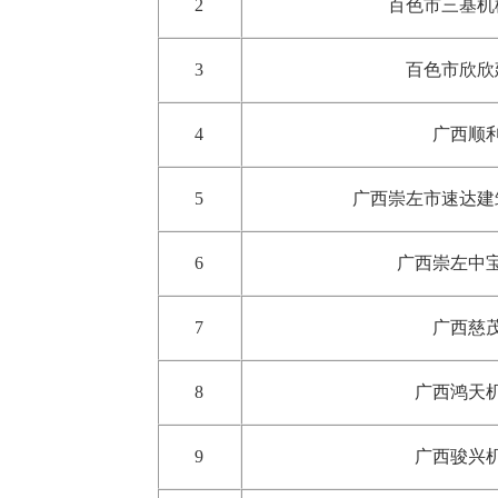
2
百色市三基机
3
百色市欣欣
4
广西
顺
5
广西崇左市速达建
6
广西崇左中
7
广西慈
8
广西鸿天
9
广西骏兴