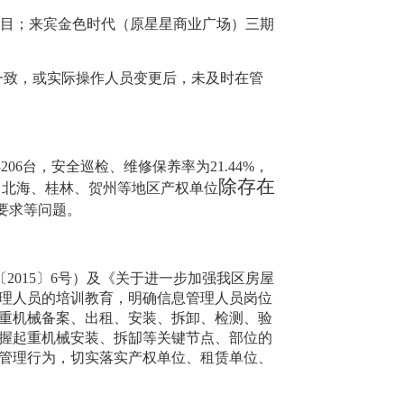
项目；来宾金色时代（原星星商业广场）三期
一致，或实际操作人员变更后，未及时在管
3206
台，安全巡检、维修保养率为
21.44%
，
除存在
。北海、桂林、贺州等地区产权单位
要求等问题。
〔
2015
〕
6
号）及《关于进一步加强我区房屋
理人员的培训教育，明确信息管理人员岗位
重机械备案、出租、安
装、拆卸、检测
、
验
握起重机械安装、拆缷等关键节点、部位的
管理
行为
，
切实落实产权单位、租赁单位、