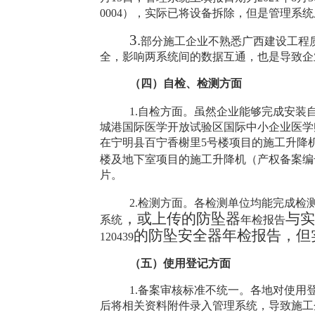
0004
），实际已将设备拆除，但是管理系统
3.
部分施工企业不熟悉
广西建设工程
全，影响两系统间的数据互通，也是导致企
（四）自检、检测方面
1.
自检方面。虽然企业能够完成安装
城港国际医学开放试验区国际中小企业医学
在宁明县百宁香榭里
5
号楼项目的施工升降
楼及地下室项目的施工升降机（产权备案编
片。
2.
检测方面。各检测单位均能完成检
，或上传的防坠器
与实
系统
年检报告
的防坠安全器年检报告，但
120439
（五）使用登记方面
1.
备案审核标准不统一。各地对使用
后将相关资料附件录入管理系统，导致施工