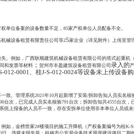
产权单位备案的设备数量不足，
85
家产权单位人员配备不全。
5
基机械设备租赁有限责任公司
等
2
家企业（详见附件）上传至管
缺失。例如，
广西耿顺建筑机械设备租赁有限公司
的塔式起重机
；
录入的
同和发票等材料
贺州市丰盈建筑设备租赁有限公司
S-012-0001
、桂
J-S-012-0024
等设备未上传设备购
不一致。管理系统
2021
年
10
月起新增了安装
/
拆卸告知人员实名核
90
台次，已完成人员实名核验
791
台次；拆卸告知共
4555
台次，
系统上报备的人员不一致，存在安拆单位使用非本单位人员或未
。例如，金榜世家
2#
楼项目的施工升降机（产权备案编号为桂
K-S
0
日，违规未报先装；桂林市公安局业务技术用房建设项目二期