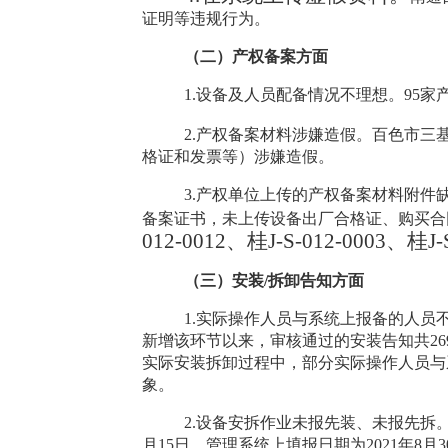
证明等违规行为。
（二）产权备案方面
1.
设备及人员配备情况不理想。
95
家
2.
产权备案材料涉嫌造假。
百色市三
格证和发票等）涉嫌造假。
3.
产权单位上传的产权备案材料附件
备案证书，未上传设备出厂合格证、购买合
012-0012
、桂
J-S-012-0003
、桂
J-
（三）安装
/
拆卸告知方面
1.
实际操作人员与系统上报备的人员
新增该环节以来，审核通过的安装告知共
26
实际安装拆卸过程中，部分实际操作人员与
象。
2.
设备安拆作业未报先装、未报先拆
月
15
日，管理系统上填报日期为
2021
年
8
月
3