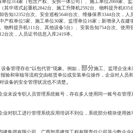
拆单位
314
家（包含产权、安拆一体公司）
、施工单位
2069
家
、监
（其中塔式起重机
2842
台、施工升降机
2592
台、物料提升机
835
卸告知
12352
台次
、
安全巡检
5640
台次
、
维修保养
3344
台次，人
中产权单位
5
家
、施工单位
30
家
、监理单位
16
家；
新增
录入在建
、物料提升机
111
台
、
其他设备
5
台
）
、
安装告知
754
台次
、
使用
12
台次，人员证书信息入库
2419
本。
。
部分
设备管理存在
“
以包代管
”
现象。例如，
施工、监理企业未
、报验和审核等流程交由租赁单位或安装单位操作，企业对人员
。
对设备的安全管理状况也不清楚
企业未设专职人员管理系统账号，存在多人使用同一账号在管理
企业对职工进行管理系统应用培训不到位，系统部分模块使用效
四建集团有限公司、广西智亮建筑工程有限责任公司等
少数企业