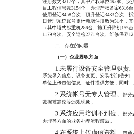
注册数为
3217
个，其中产权单位
492
家
、安
目工程信息数
3154
个，
办理
产权备案
6316
台
使用登记
8458
台次
、
顶升登记
3433
台次
、
拆
日
管理
系统账号累计
新增
注册数为
51
个，其
（其中塔式起重机
286
台、施工升降机
155
台
1179
台次
、
安全巡检
2771
台次
、
维修保养
12
二、存在
的
问题
（一）企业履职方面
1.
未履行设备安全管理职责
系统录入信息、设备变更、安装
/
拆卸告知
单位上传虚假信息、证件提供方便，同时，
2.
系统帐号无专人管理。
部分
。
数据被篡改等违规现象
3.
系统应用培训不到位。
部分
。
办理等方面的业务办理流程滞后
4.
在系统上传虚假资料。
南通