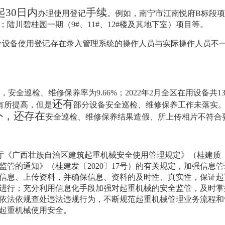
起
30
日内
手续
办理使用登记
。例如，南宁市江南悦府
B
标段
；陆川碧桂园一期（
9#
、
11#
、
12#
楼及其地下室）项目等。
分设备使用登记存在录入管理系统的操作人员与实际操作人员不
台，安全巡检、维修保养率为
9.66%
；
2022
年
2
月全区在用设备共
1
还有
有所提高，但是
部分设备安全巡检、维修保养工作未落实
外，还存在
安全巡检、维修保养结果造假、所上传相片不符合
厅《广西壮族自治区建筑起重机械安全使用管理规定》（桂建质
监管的通知》（桂建发〔
2020
〕
17
号）的有关规定，加强信息管
信息、上传资料，并确保信息、资料的及时性、真实性，保证起
进行；充分利用信息化手段
加强对起重机械的安全监管，
及时掌
依法依规查处违法违规行为，不断规范起重机械管理业务流程和
起重机械使用安全
。