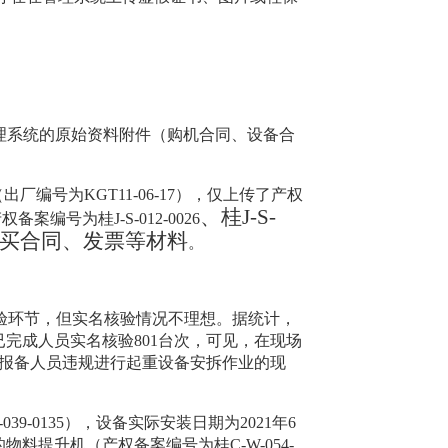
理系统的原始资料附件（购机合同、设备合
（出厂编号为
KGT11-06-17
）
，仅上传了产权
、桂
J-S-
产权备案编号为桂
J-S-012-0026
买合同、发票等材料
。
验环节，但实名核验情况不理想。据统计，
已完成人员实名核验
801
台次，可见，在现场
报备人员违规进行起重设备安拆作业的现
-039-0135
），设备实际安装日期为
2021
年
6
的物料提升机（产权备案编号为桂
C-W-054-