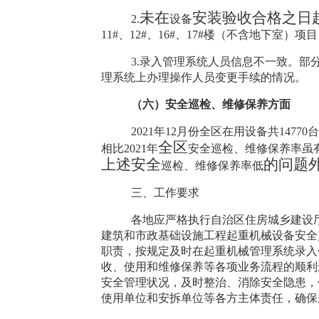
未在
安装验收合格之日
2.
设备
11#
、
12#
、
16#
、
17#
楼（不含地下室）项目
3.
录入管理系统人员信息不一致。部
理系统上办理操作人员变更手续的情况。
（六）安全巡检、维修保养方面
2021
年
12
月份全区在用设备共
14770
全区
相比
2021
年
安全巡检、维修保养率虽
上述安全
的问题
巡检、维修保养率低
三、
工作要求
各地应严格执行自治区住房城乡建设
建筑和市政基础设施工程起重机械设备安全
职责，按规定及时在起重机械管理系统录入
收、
使用
和
维修保养等
各项业务流程
的顺利
安全管理状况，及时整治、消除安全隐患，
使用单位和安拆单位等各方主体责任，确保