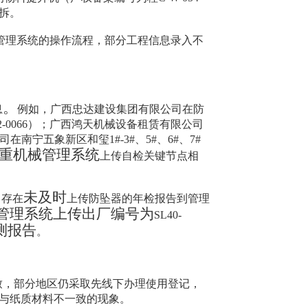
拆。
管理系统的操作流程，部分工程信息录入不
。
息
例如，广西忠达建设集团有限公司在防
2-0066
）；广西鸿天机械设备租赁有限公司
司在南宁五象新区和玺
1#-3#
、
5#
、
6#
、
7#
重机械管理系统
上传自检关键节点相
未及时
，存在
上传防坠器的年检报告到管理
管理系统上传出厂编号为
SL40-
测报告
。
致，部分地区仍采取先线下办理使用登记，
与纸质材料不一致的现象。