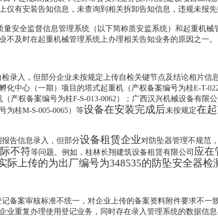
上仅有安装告知信息，未查询到相关拆卸告知信息，违规未报先
质量
安全监督信息管理系统（以下简称质安监系统）和起重机械
业不及时在起重机械管理系统上办理相关告知业务的原因之一。
自检录入，但部分企业未按规定上传自检关键节点及结论相片信
孵化中心（一期）项目的塔式起重机（产权备案编号为桂
E-T-02
机（产权备案编号为桂
F-S-013-0062
）；广西汉兴机械设备有限公
设备在安装完成后
在起
号为桂
M-S-005-0065
）等
未按规定
设备租赁企业
测报告信息录入，但部分
对防坠器管理不规范
际不符
应在
等问题。例如，桂林长翔建筑设备租赁有限公司
实际上传的为出厂编号为
348535
的防坠安全器检
登记备案审核标准不统一，对企业上传的备案资料附件要求不一
企业重复办理使用登记业务，同时存在录入管理系统的数据信息